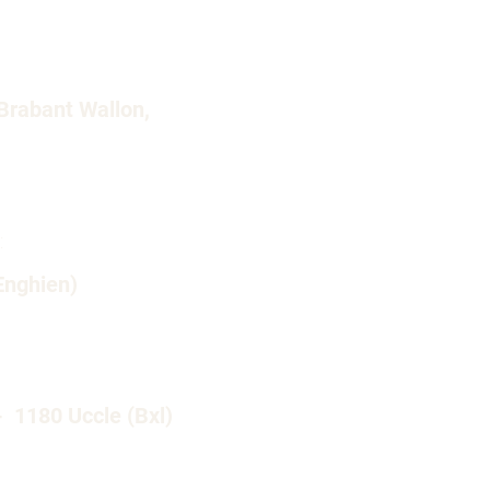
Brabant Wallon,
:
Enghien)​
- 1180 Uccle (Bxl)